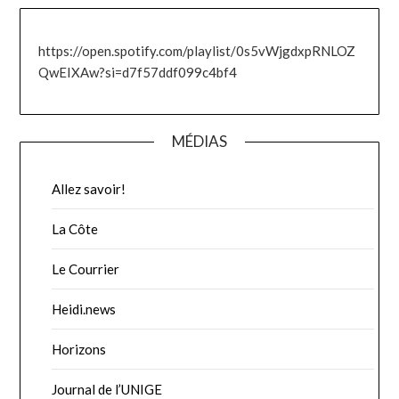
https://open.spotify.com/playlist/0s5vWjgdxpRNLOZ
QwEIXAw?si=d7f57ddf099c4bf4
MÉDIAS
Allez savoir!
La Côte
Le Courrier
Heidi.news
Horizons
Journal de l’UNIGE